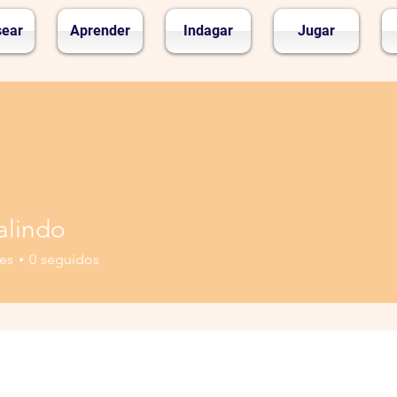
sear
Aprender
Indagar
Jugar
alindo
es
0
seguidos