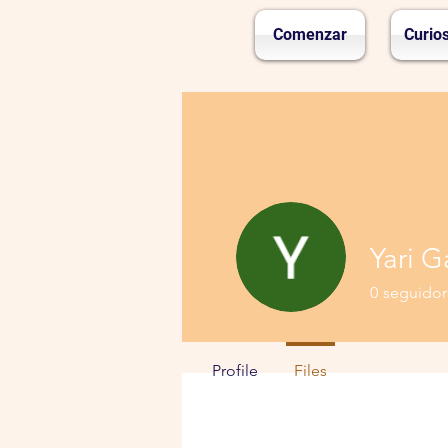
Comenzar
Curio
Yari G
0
seguidor
Profile
Files