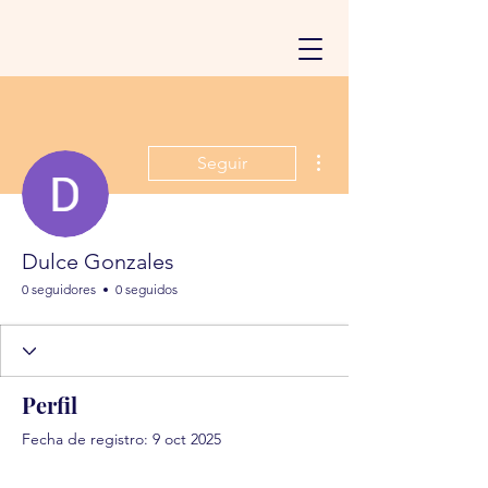
Más acciones
Seguir
Dulce Gonzales
0 seguidores
0 seguidos
Perfil
Fecha de registro: 9 oct 2025